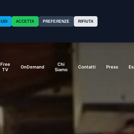
IUDI
ACCETTA
PREFERENZE
RIFIUTA
Free
Chi
OnDemand
Contatti
Press
Es
TV
Siamo