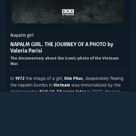
Napalm girl
NAPALM GIRL. THE JOURNEY OF A PHOTO by
Valeria Parisi
The documentary about the iconic photo of the Vietnam
War.
In
the image of a girl,
, desperately fleeing
1972
Kim Phuc
the napalm bombs in
was immortalized by the
Vietnam
photographer
.
in 2022, the two
Nick Ut
50 years later
met again in
to present the photo to the Pope.
Italy
Now
an activist living in Canada, Kim Phuc has managed to
turn her resentment into
. Through her words
forgiveness
and the stories of Nick Ut, this documentary reconstructs
the moment that changed their lives and how this photo
was a
in the history of
.
turning point
photojournalism