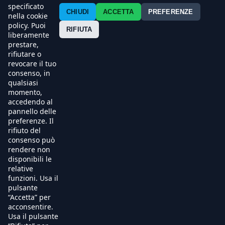
Contatti
specificato
CHIUDI
ACCETTA
PREFERENZE
nella cookie
policy. Puoi
Press
RIFIUTA
liberamente
prestare,
Esercenti
rifiutare o
revocare il tuo
consenso, in
qualsiasi
momento,
accedendo al
pannello delle
preferenze. Il
rifiuto del
consenso può
rendere non
disponibili le
relative
funzioni. Usa il
pulsante
“Accetta” per
acconsentire.
Usa il pulsante