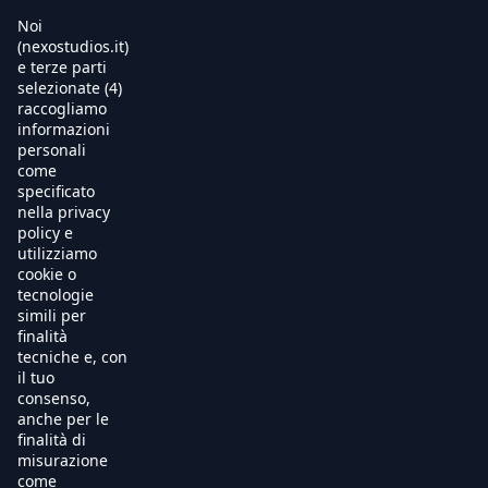
Noi
(nexostudios.it)
e terze parti
selezionate (4)
Home
raccogliamo
informazioni
Al Cinema
personali
come
specificato
Produzione
nella privacy
policy e
International Sales
utilizziamo
cookie o
tecnologie
Soundtracks
simili per
finalità
Free TV
tecniche e, con
il tuo
OnDemand
consenso,
anche per le
finalità di
Chi Siamo
misurazione
come