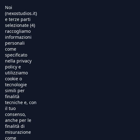
Noi
(nexostudios.it)
e terze parti
selezionate (4)
Home
raccogliamo
informazioni
Al Cinema
personali
come
specificato
Produzione
nella privacy
policy e
International Sales
utilizziamo
cookie o
tecnologie
Soundtracks
simili per
finalità
Free TV
tecniche e, con
il tuo
OnDemand
consenso,
anche per le
finalità di
Chi Siamo
misurazione
come