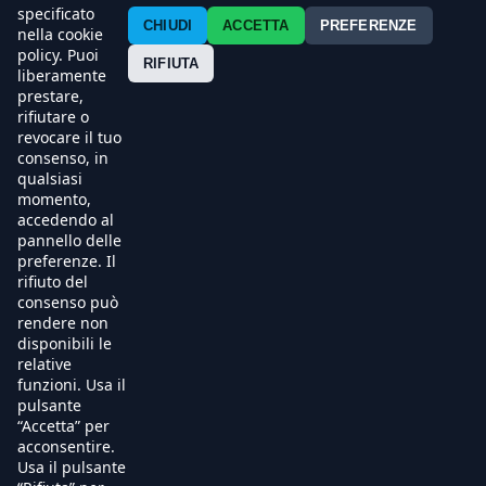
Contatti
specificato
CHIUDI
ACCETTA
PREFERENZE
nella cookie
policy. Puoi
Press
RIFIUTA
liberamente
prestare,
Esercenti
rifiutare o
revocare il tuo
consenso, in
qualsiasi
momento,
accedendo al
pannello delle
preferenze. Il
rifiuto del
consenso può
rendere non
disponibili le
relative
funzioni. Usa il
pulsante
“Accetta” per
acconsentire.
Usa il pulsante