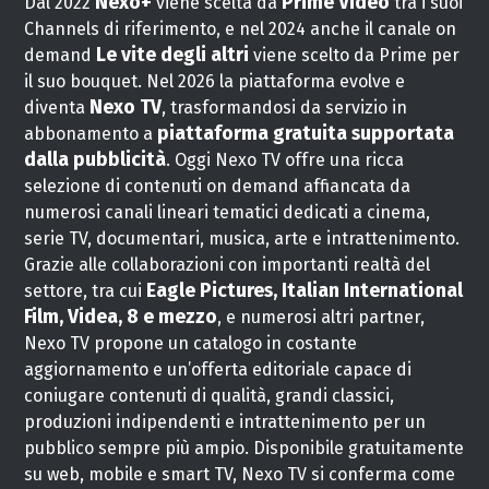
Nexo+
Prime Video
Dal 2022
viene scelta da
tra i suoi
Channels di riferimento, e nel 2024 anche il canale on
Le vite degli altri
demand
viene scelto da Prime per
il suo bouquet. Nel 2026 la piattaforma evolve e
Nexo TV
diventa
, trasformandosi da servizio in
piattaforma gratuita supportata
abbonamento a
dalla pubblicità
. Oggi Nexo TV offre una ricca
selezione di contenuti on demand affiancata da
numerosi canali lineari tematici dedicati a cinema,
serie TV, documentari, musica, arte e intrattenimento.
Grazie alle collaborazioni con importanti realtà del
Eagle Pictures, Italian International
settore, tra cui
Film, Videa, 8 e mezzo
, e numerosi altri partner,
Nexo TV propone un catalogo in costante
aggiornamento e un’offerta editoriale capace di
coniugare contenuti di qualità, grandi classici,
produzioni indipendenti e intrattenimento per un
pubblico sempre più ampio. Disponibile gratuitamente
su web, mobile e smart TV, Nexo TV si conferma come