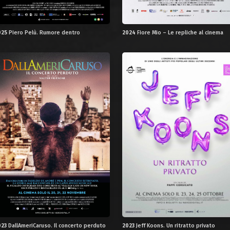
025
Piero Pelù. Rumore dentro
2024
Fiore Mio – Le repliche al cinema
023
DallAmeriCaruso. Il concerto perduto
2023
Jeff Koons. Un ritratto privato