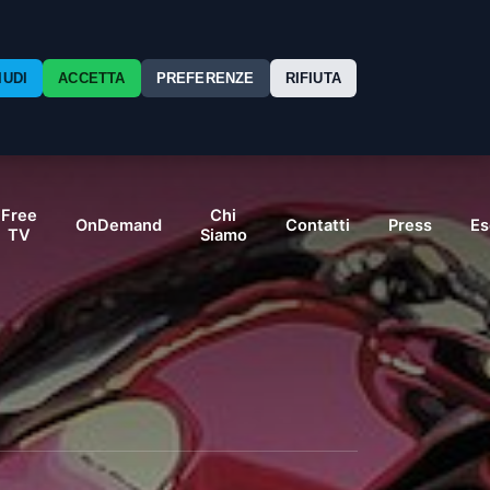
IUDI
ACCETTA
PREFERENZE
RIFIUTA
Free
Chi
OnDemand
Contatti
Press
Es
TV
Siamo