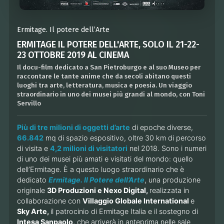
Ermitage. Il potere dell’Arte
ERMITAGE IL POTERE DELL'ARTE, SOLO IL 21-22-
23 OTTOBRE 2019 AL CINEMA
Il docu-film dedicato a San Pietroburgo e al suo Museo per
raccontare le tante anime che da secoli abitano questi
luoghi tra arte, letteratura, musica e poesia. Un viaggio
straordinario in uno dei musei più grandi al mondo, con Toni
Servillo
Più di tre milioni di oggetti d’arte
di epoche diverse,
66.842
mq di spazio espositivo, oltre 30 km di percorso
di visita e
4,2 milioni di visitatori
nel 2018. Sono i numeri
di uno dei musei più amati e visitati del mondo: quello
dell’Ermitage. È a questo luogo straordinario che è
dedicato
Ermitage. Il Potere dell’Arte
, una produzione
originale
3D Produzioni e Nexo Digital,
realizzata in
collaborazione con
Villaggio Globale International
e
Sky Arte,
il patrocinio di Ermitage Italia e il sostegno di
Intesa Sanpaolo,
che arriverà in anteprima nelle sale