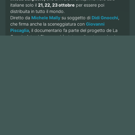
italiane solo il
21, 22, 23 ottobre
per essere poi
distribuita in tutto il mondo.
Diretto da
Michele Mally
su soggetto di
Didi Gnocchi
,
che firma anche la sceneggiatura con
Giovanni
Piscaglia
, il documentario fa parte del progetto de La
Grande Arte al Cinema ed è stato realizzato con la piena
collaborazione del
Museo Statale Ermitage di San
Pietroburgo
e del suo Direttore
Michail Piotrovskij
per
raccontare il museo in maniera inedita ed emozionante,
attraverso i secoli della storia Russa e le vicende culturali
che hanno portato allo sviluppo delle sue collezioni nel
cuore della città.
A guidarci in questo viaggio l’attore
Toni Servillo
. Sarà lui
a farci respirare lo spirito di questi luoghi e delle sue
anime baltiche e a presentarci le bellezze dell’Ermitage e
di San Pietroburgo, a recitare brani tratti da poesie e
romanzi, a narrare le grandi storie che hanno attraversato
quelle strade, dalla fondazione di Pietro I allo splendore
di Caterina la Grande, dal trionfo di Alessandro I contro
Napoleone, alla Rivoluzione del 1917 fino ai giorni nostri.
Immagini spettacolari ci porteranno nei grandiosi interni