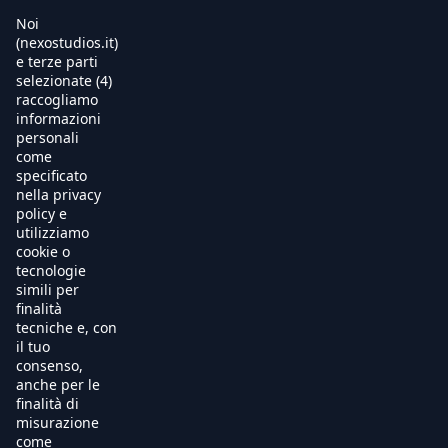
Noi
(nexostudios.it)
e terze parti
selezionate (4)
Home
raccogliamo
informazioni
Al Cinema
personali
come
specificato
Produzione
nella privacy
policy e
International Sales
utilizziamo
cookie o
tecnologie
Soundtracks
simili per
finalità
Free TV
tecniche e, con
il tuo
OnDemand
consenso,
anche per le
finalità di
Chi Siamo
misurazione
come