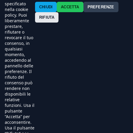
Contatti
specificato
CHIUDI
ACCETTA
PREFERENZE
nella cookie
policy. Puoi
Press
RIFIUTA
liberamente
prestare,
Esercenti
rifiutare o
revocare il tuo
consenso, in
qualsiasi
momento,
accedendo al
pannello delle
preferenze. Il
rifiuto del
consenso può
rendere non
disponibili le
relative
funzioni. Usa il
pulsante
“Accetta” per
acconsentire.
Usa il pulsante