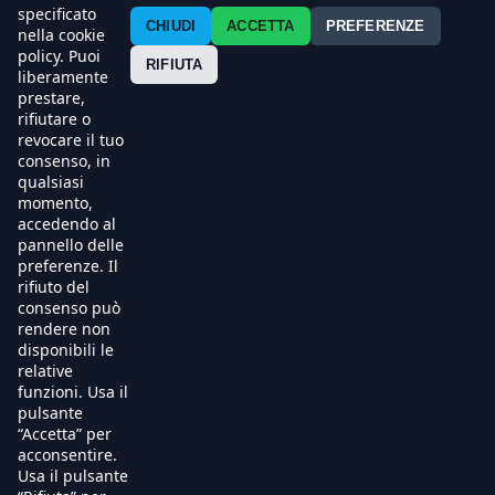
Contatti
specificato
CHIUDI
ACCETTA
PREFERENZE
nella cookie
policy. Puoi
Press
RIFIUTA
liberamente
prestare,
Esercenti
rifiutare o
revocare il tuo
consenso, in
qualsiasi
momento,
accedendo al
pannello delle
preferenze. Il
rifiuto del
consenso può
rendere non
disponibili le
relative
funzioni. Usa il
pulsante
“Accetta” per
acconsentire.
Usa il pulsante