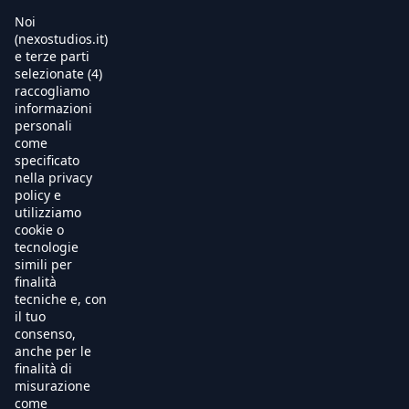
Noi
(nexostudios.it)
e terze parti
selezionate (4)
Home
raccogliamo
informazioni
Al Cinema
personali
come
specificato
Produzione
nella privacy
policy e
International Sales
utilizziamo
cookie o
tecnologie
Soundtracks
simili per
finalità
Free TV
tecniche e, con
il tuo
OnDemand
consenso,
anche per le
finalità di
Chi Siamo
misurazione
come