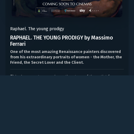
Raphael. The young prodigy
RAPHAEL. THE YOUNG PRODIGY by Massimo
Ferrari
One of the most amazing Renaissance painters discovered
from his extraordinary portraits of women - the Mother, the
Friend, the Secret Lover and the Client.
This documentary explores the story of the artist from
Urbino, starting with his extraordinary
:
female portraits
mother, lover, client, goddess, figures that all played a
role in Raphael’s life. It also makes use of special
graphic
by award-winning illustrator
animation
Giordano Poloni
that, by using evocative and dreamlike language, gives
shape to the key moments in Raphael’s life where myth,
legend and reality continuously intermingle.
From the mother Magia Ciarla, who died when the