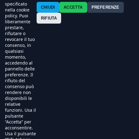
Contatti
specificato
CHIUDI
ACCETTA
PREFERENZE
nella cookie
policy. Puoi
Press
RIFIUTA
liberamente
prestare,
Esercenti
rifiutare o
revocare il tuo
consenso, in
qualsiasi
momento,
accedendo al
pannello delle
preferenze. Il
rifiuto del
consenso può
rendere non
disponibili le
relative
funzioni. Usa il
pulsante
“Accetta” per
acconsentire.
Usa il pulsante