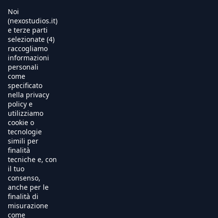
Noi
(nexostudios.it)
e terze parti
selezionate (4)
Home
raccogliamo
informazioni
Al Cinema
personali
come
specificato
Produzione
nella privacy
policy e
International Sales
utilizziamo
cookie o
tecnologie
Soundtracks
simili per
finalità
Free TV
tecniche e, con
il tuo
OnDemand
consenso,
anche per le
finalità di
Chi Siamo
misurazione
come