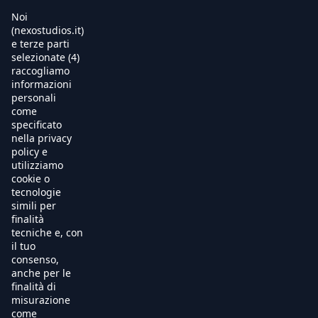
Noi
Warning
: Trying to access array offset on null in
(nexostudios.it)
/usr/local/apache/hosting/nexostudios/www/wp-
e terze parti
content/themes/nexo24/single.php
on line
22
selezionate (4)
Home
raccogliamo
informazioni
Al Cinema
personali
come
specificato
Produzione
nella privacy
policy e
International Sales
utilizziamo
cookie o
tecnologie
Soundtracks
simili per
finalità
Free TV
tecniche e, con
Pompeii. Sin City.
il tuo
OnDemand
consenso,
anche per le
Remo Anzovino
finalità di
Chi Siamo
misurazione
come