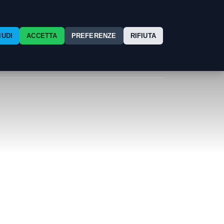
exo24/single.php
on line
22
Free
Chi
IUDI
ACCETTA
PREFERENZE
RIFIUTA
OnDemand
Contatti
Press
Es
TV
Siamo