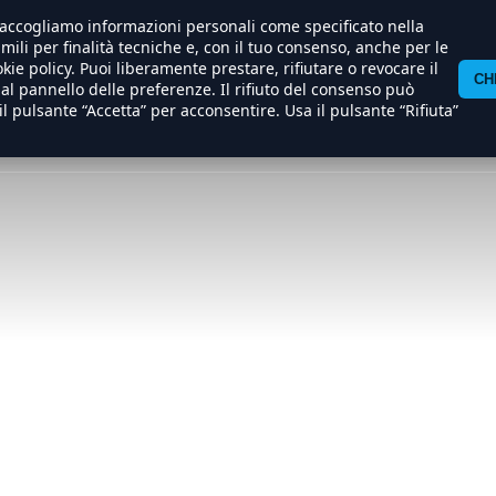
) raccogliamo informazioni personali come specificato nella
/apache/hosting/nexostudios/www/wp-content/themes/n
imili per finalità tecniche e, con il tuo consenso, anche per le
kie policy. Puoi liberamente prestare, rifiutare o revocare il
Al
International
CH
Produzione
Soundtracks
l pannello delle preferenze. Il rifiuto del consenso può
Cinema
Sales
il pulsante “Accetta” per acconsentire. Usa il pulsante “Rifiuta”