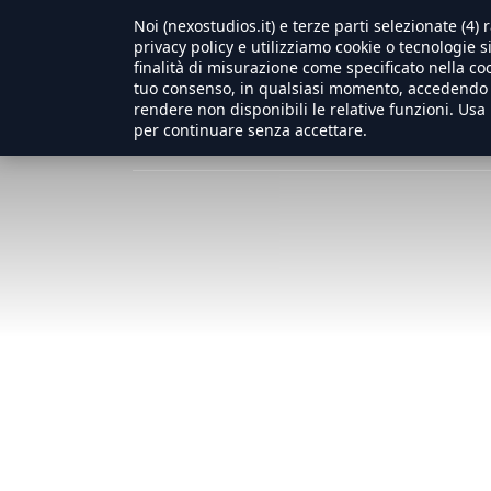
Noi (nexostudios.it) e terze parti selezionate (4
Warning
: Trying to access array offset on null in
/usr/local
privacy policy e utilizziamo cookie o tecnologie s
finalità di misurazione come specificato nella coo
Home
tuo consenso, in qualsiasi momento, accedendo a
rendere non disponibili le relative funzioni. Usa 
per continuare senza accettare.