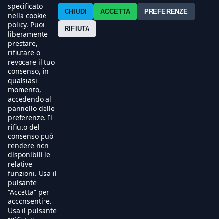
Contatti
specificato
CHIUDI
ACCETTA
PREFERENZE
nella cookie
policy. Puoi
Press
RIFIUTA
liberamente
prestare,
Esercenti
rifiutare o
revocare il tuo
consenso, in
qualsiasi
momento,
accedendo al
pannello delle
preferenze. Il
rifiuto del
consenso può
rendere non
disponibili le
relative
funzioni. Usa il
pulsante
“Accetta” per
acconsentire.
Usa il pulsante