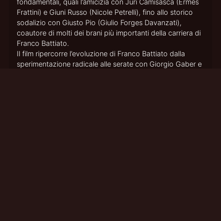
fondamentali, quali l’amicizia con Juri Camisasca (Ermes
Frattini) e Giuni Russo (Nicole Petrelli), fino allo storico
sodalizio con Giusto Pio (Giulio Forges Davanzati),
coautore di molti dei brani più importanti della carriera di
Franco Battiato.
Il film ripercorre l’evoluzione di Franco Battiato dalla
sperimentazione radicale alle serate con Giorgio Gaber e
Ombretta Colli fino al successo pop, mettendo al centro il
suo vero viaggio: la ricerca del sé interiore.
Un racconto intimo e visionario, in cui la musica diventa il
linguaggio di una tensione costante verso il
trascendente, oltre ogni forma di celebrità.
Nel film anche Anna Castiglia e la partecipazione
straordinaria di Joan Thiele.
Le musiche originali sono di Vittorio Cosma con Giuvazza
Maggiore.
Si ringrazia la Fondazione Franco Battiato ETS.
Il film è distribuito in esclusiva nelle sale cinematografiche
da Nexo Studios con RTL 102.5 come Radio Ufficiale e in
collaborazione con MYmovies. Prossimamente sarà in
onda su Rai 1.