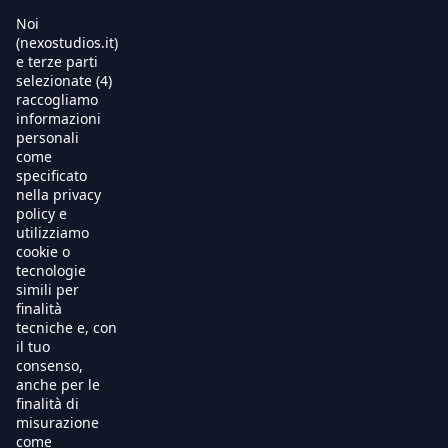
Noi
(nexostudios.it)
e terze parti
selezionate (4)
Home
raccogliamo
informazioni
Al Cinema
personali
come
specificato
Produzione
nella privacy
policy e
International Sales
utilizziamo
cookie o
tecnologie
Soundtracks
simili per
finalità
Free TV
tecniche e, con
il tuo
OnDemand
consenso,
anche per le
finalità di
Chi Siamo
misurazione
come