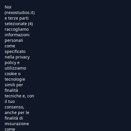
Noi
(nexostudios.it)
e terze parti
selezionate (4)
Home
raccogliamo
informazioni
Al Cinema
personali
come
specificato
Produzione
nella privacy
policy e
International Sales
utilizziamo
cookie o
tecnologie
Soundtracks
simili per
finalità
Free TV
tecniche e, con
il tuo
OnDemand
consenso,
anche per le
finalità di
Chi Siamo
misurazione
come