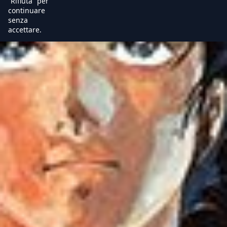
“Rifiuta” per
continuare
senza
accettare.