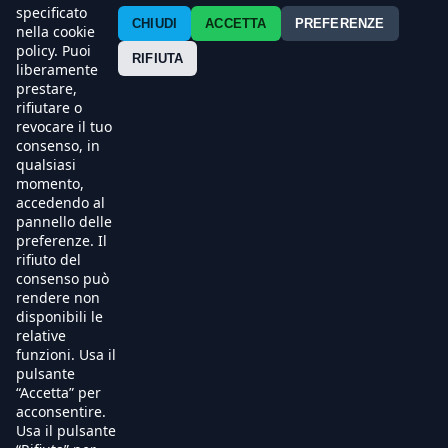
Contatti
specificato
CHIUDI
ACCETTA
PREFERENZE
nella cookie
policy. Puoi
Press
RIFIUTA
liberamente
prestare,
Esercenti
rifiutare o
revocare il tuo
consenso, in
qualsiasi
momento,
accedendo al
pannello delle
preferenze. Il
rifiuto del
consenso può
rendere non
disponibili le
relative
funzioni. Usa il
pulsante
“Accetta” per
acconsentire.
Usa il pulsante