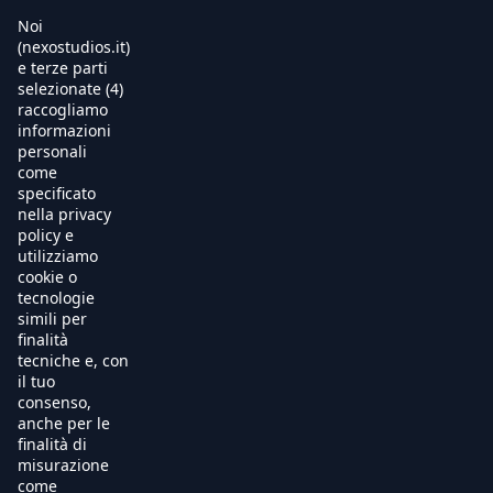
Noi
(nexostudios.it)
e terze parti
selezionate (4)
Home
raccogliamo
informazioni
Al Cinema
personali
come
specificato
Produzione
nella privacy
policy e
International Sales
utilizziamo
cookie o
tecnologie
Soundtracks
simili per
finalità
Free TV
tecniche e, con
il tuo
OnDemand
consenso,
anche per le
finalità di
Chi Siamo
misurazione
come