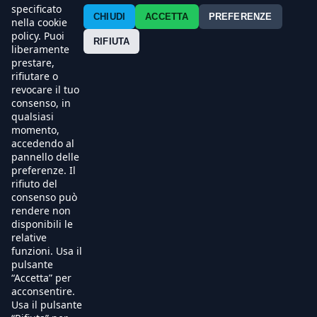
Contatti
specificato
CHIUDI
ACCETTA
PREFERENZE
nella cookie
policy. Puoi
Press
RIFIUTA
liberamente
prestare,
Esercenti
rifiutare o
revocare il tuo
consenso, in
qualsiasi
momento,
accedendo al
pannello delle
preferenze. Il
rifiuto del
consenso può
rendere non
disponibili le
relative
funzioni. Usa il
pulsante
“Accetta” per
acconsentire.
Usa il pulsante