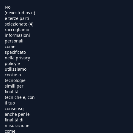
Noi
(nexostudios.it)
e terze parti
selezionate (4)
Home
raccogliamo
informazioni
Al Cinema
personali
come
specificato
Produzione
nella privacy
policy e
International Sales
utilizziamo
cookie o
tecnologie
Soundtracks
simili per
finalità
Free TV
tecniche e, con
il tuo
OnDemand
consenso,
anche per le
finalità di
Chi Siamo
misurazione
come