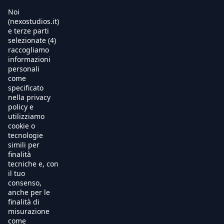
Noi
Warning
: Trying to access array offset on false in
(nexostudios.it)
/usr/local/apache/hosting/nexostudios/www/wp-
e terze parti
content/themes/nexo24/single-movie.php
on line
8
selezionate (4)
Home
raccogliamo
informazioni
Al Cinema
personali
come
specificato
Produzione
nella privacy
policy e
International Sales
utilizziamo
cookie o
tecnologie
Soundtracks
simili per
finalità
Free TV
tecniche e, con
il tuo
OnDemand
consenso,
anche per le
finalità di
Chi Siamo
misurazione
come