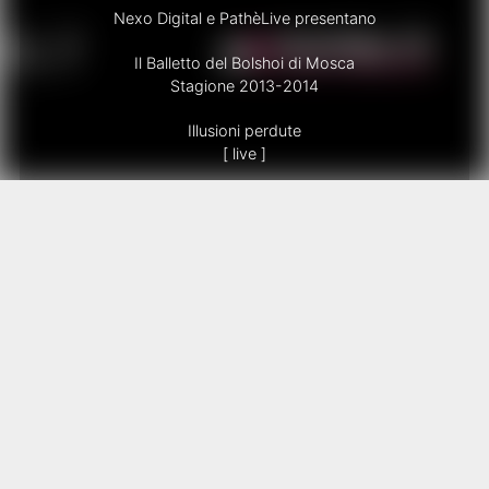
Nexo Digital e PathèLive presentano
Il Balletto del Bolshoi di Mosca
Stagione 2013-2014
Illusioni perdute
[ live ]
in diretta via satellite
Domenica 2 febbraio 2014
Ore 16
in differita
Martedì 18 marzo 2014
Orario presso il cinema
Scarica il libretto di sala qui
Tratto dal celebre romanzo, Illusioni Perdute è un balletto
che mette in scena la “Commedia Umana” di Honoré de
Balzac, ma che per allestimento e per scelte narrative si