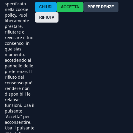
Contatti
specificato
CHIUDI
ACCETTA
PREFERENZE
nella cookie
policy. Puoi
Press
RIFIUTA
liberamente
prestare,
Esercenti
rifiutare o
revocare il tuo
consenso, in
qualsiasi
momento,
accedendo al
pannello delle
preferenze. Il
rifiuto del
consenso può
rendere non
disponibili le
relative
funzioni. Usa il
pulsante
“Accetta” per
acconsentire.
Usa il pulsante