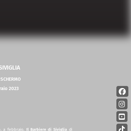
SIVIGLIA
E SCHERMO
raio 2023
e, a febbraio,
Il Barbiere di Siviglia
di