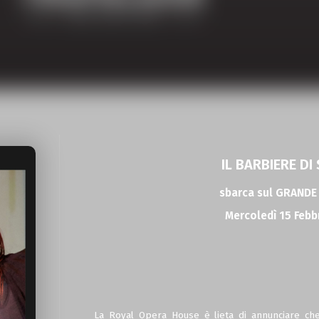
IL BARBIERE DI 
sbarca sul GRAND
Mercoledì 15 Febb
La Royal Opera House è lieta di annunciare ch