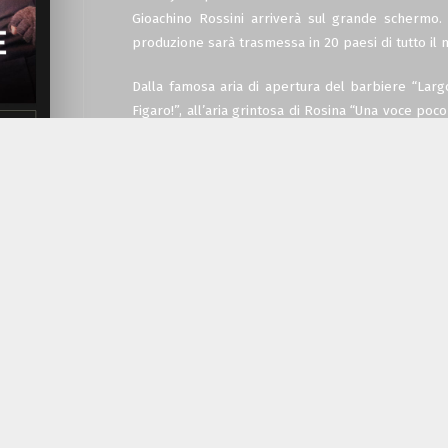
Gioachino Rossini arriverà sul grande schermo. M
produzione sarà trasmessa in 20 paesi di tutto il
Dalla famosa aria di apertura del barbiere “Largo
Figaro!”, all’aria grintosa di Rosina “Una voce poco
appassionata e divertente, rappresentata per l
fuochi d’artificio vocali, amanti intriganti e un ba
una serata al cinema perfetta e entusiasmante.
Per l’evento in diretta, Rafael Payare dirige un 
nella scintillante produzione di Moshe Leiser e 
ruolo di Rosina; Andrzej Filończyk nel ruolo di 
Conte Almaviva; Bryn Terfel nel ruolo di Don Ba
Bartolo; Ailish Tynan nel ruolo di Berta e Josef Je
Dal 2008 il programma cinematografico della 
balletto al pubblico di tutto il mondo. Per l
del
Royal Ballet
e della
Royal Opera
saranno tra
Unito alla Nuova Zelanda. Ogni trasmissione offre