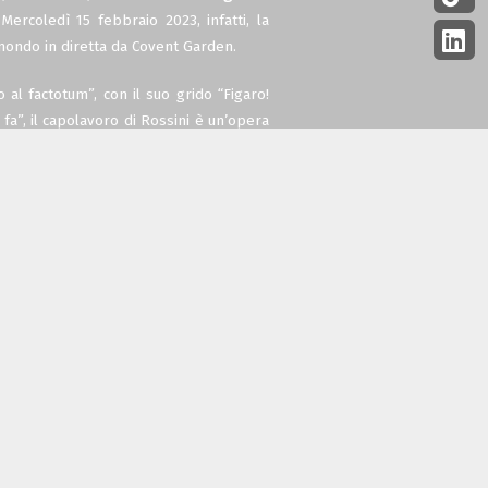
ercoledì 15 febbraio 2023, infatti, la
 mondo in diretta da Covent Garden.
 al factotum”, con il suo grido “Figaro!
 fa”, il capolavoro di Rossini è un’opera
a prima volta più di 200 anni fa. Con
rbiere molto indaffarato, l’opera regalerà
cast internazionale di livello mondiale
Patrice Caurier: Aigul Akhmetshina nel
Figaro; Lawrence Brownlee nel ruolo del
silio; Fabio Capitanucci nel ruolo di
ongmeen Ahn nel ruolo di Fiorello.
Royal Opera House porta l’opera e il
a Stagione 2022/23, ben 13 produzioni
smesse in oltre 1.300 cinema dal Regno
 al pubblico il miglior posto a sedere e