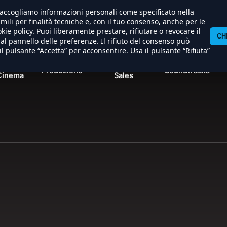
) raccogliamo informazioni personali come specificato nella
imili per finalità tecniche e, con il tuo consenso, anche per le
kie policy. Puoi liberamente prestare, rifiutare o revocare il
CH
l pannello delle preferenze. Il rifiuto del consenso può
il pulsante “Accetta” per acconsentire. Usa il pulsante “Rifiuta”
Al
International
Produzione
Soundtracks
Cinema
Sales