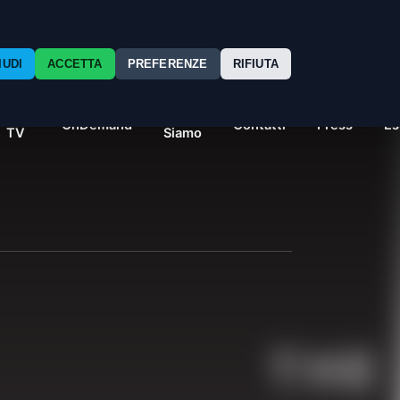
IUDI
ACCETTA
PREFERENZE
RIFIUTA
Free
Chi
OnDemand
Contatti
Press
Es
TV
Siamo