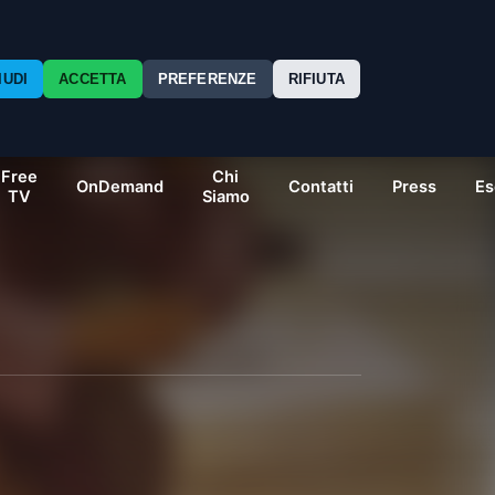
IUDI
ACCETTA
PREFERENZE
RIFIUTA
Free
Chi
OnDemand
Contatti
Press
Es
TV
Siamo