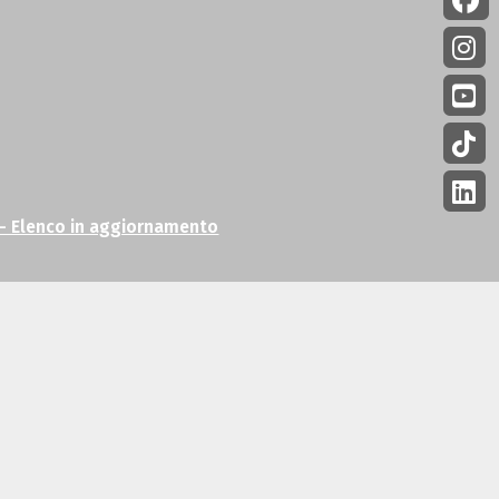
e – Elenco in aggiornamento
ei Vaticani 3D
il nuovo film d’Arte
 cinematografica mai realizzata
igital, in collaborazione con i Musei