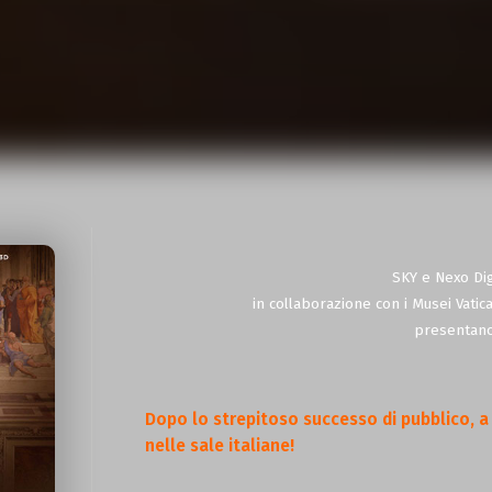
SKY e Nexo Dig
in collaborazione con i Musei Vatic
presentan
Dopo lo strepitoso successo di pubblico, a 
nelle sale italiane!