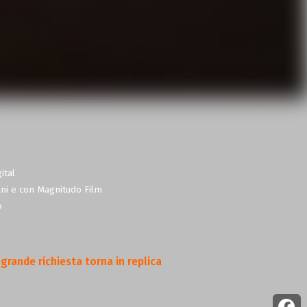
ital
ani e con Magnitudo Film
o
grande richiesta torna in replica