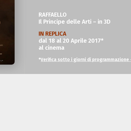
RAFFAELLO
Il Principe delle Arti – in 3D
IN REPLICA
dal 18 al 20 Aprile 2017*
al cinema
*
Verifica sotto i giorni di programmazion
Dai produttori di
Firenze e gli Uffizi 3D
e
Mus
per il cinema! Sarà la prima trasposizione
su Raffaello Sanzio.
Dopo il successo dei primi 3 film, Sky e Nexo D