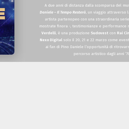
A due anni di distanza dalla scomparsa del musi
Daniele – Il Tempo Resterà
, un viaggio attraverso l
artista partenopeo con una straordinaria serie
mostrate finora -, testimonianze e performance mu
Verdelli
, è una produzione
Sudovest
con
Rai C
Nexo Digital
solo il 20, 21 e 22 marzo come even
ai fan di Pino Daniele l’opportunità di ritrova
percorso artistico dagli anni ’70
Molto del materiale utilizzato per comporr
assolutamente inedito ed è stato selezionato ap
attraverso una lunga e paziente ricerca – e la c
Alessandro, che è stato per gli ultimi 15 anni str
che ha permesso che la voce narrante del film f
supportato dal contributo di
Nel film si intersecano immagini di repertorio, t
Amoruso
,
Tony Esposito
,
Tullio De Piscopo
,
James
storica band di “Vaimò” con cui Pino Daniele si r