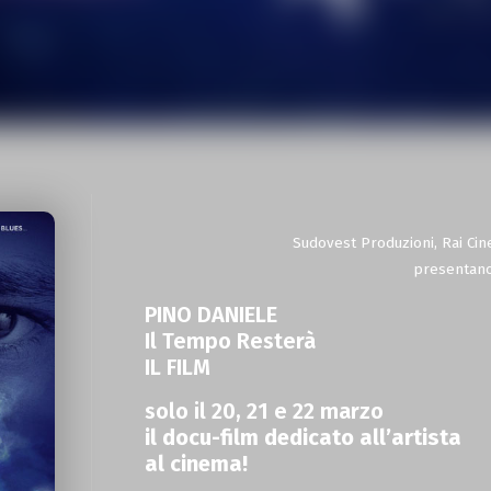
Sudovest Produzioni, Rai Cin
presentan
PINO DANIELE
Il Tempo Resterà
IL FILM
solo il 20, 21 e 22 marzo
il docu-film dedicato all’artista
al cinema!