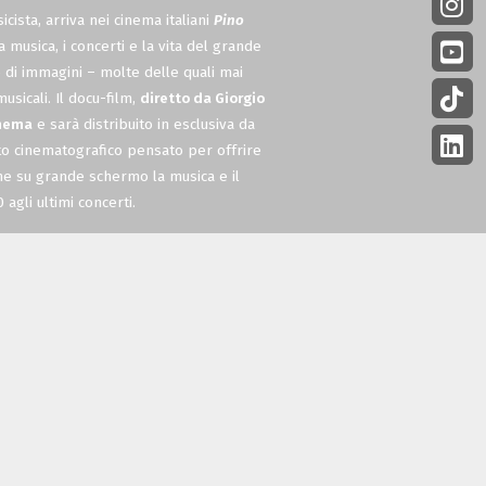
cista, arriva nei cinema italiani
Pino
a musica, i concerti e la vita del grande
 di immagini – molte delle quali mai
sicali. Il docu-film,
diretto da Giorgio
inema
e sarà distribuito in esclusiva da
to cinematografico pensato per offrire
rne su grande schermo la musica e il
 agli ultimi concerti.
e
Pino Daniele – Il Tempo Resterà
è
positamente dal
regista Giorgio Verdelli
onsulenza del figlio di Pino Daniele,
etto collaboratore artistico del padre –
osse quella dello stesso Pino Daniele,
Claudio Amendola
.
estimonianze e contributi. Accanto a
Joe
 Senese
,
Rino Zurzolo
(i musicisti della
iunì nel 2008 ) troviamo tra gli altri