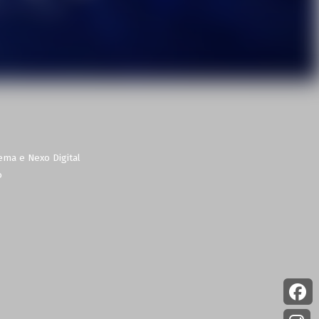
ema e Nexo Digital
o