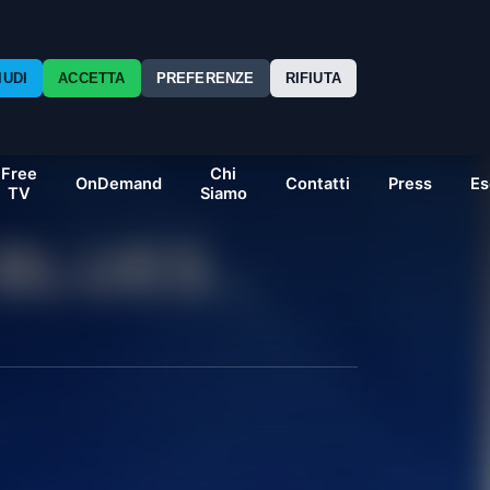
IUDI
ACCETTA
PREFERENZE
RIFIUTA
Free
Chi
OnDemand
Contatti
Press
Es
TV
Siamo