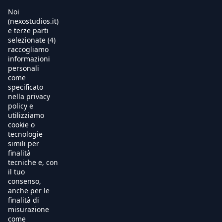
Noi
(nexostudios.it)
e terze parti
selezionate (4)
Home
raccogliamo
informazioni
Al Cinema
personali
come
specificato
Produzione
nella privacy
policy e
International Sales
utilizziamo
cookie o
tecnologie
Soundtracks
simili per
finalità
Free TV
tecniche e, con
il tuo
OnDemand
consenso,
anche per le
finalità di
Chi Siamo
misurazione
come