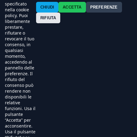
Contatti
specificato
CHIUDI
ACCETTA
PREFERENZE
nella cookie
policy. Puoi
Press
RIFIUTA
liberamente
prestare,
Esercenti
rifiutare o
revocare il tuo
consenso, in
qualsiasi
momento,
accedendo al
pannello delle
preferenze. Il
rifiuto del
consenso può
rendere non
disponibili le
relative
funzioni. Usa il
pulsante
“Accetta” per
acconsentire.
Usa il pulsante