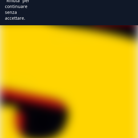
“Rifiuta” per
continuare
senza
accettare.