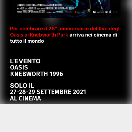
Per celebrare il 25° anniversario del live
degli
Oasis al Knebworth Park
arriva nei cinema di
tutto il mondo
L’EVENTO
OASIS
KNEBWORTH 1996
SOLO IL
27-28-29 SETTEMBRE 2021
AL CINEMA
PREVENDITE APERTE DAL 10 AGOSTO