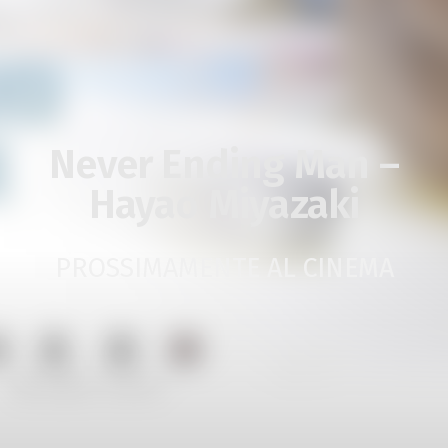
Never Ending Man –
Hayao Miyazaki
PROSSIMAMENTE AL CINEMA