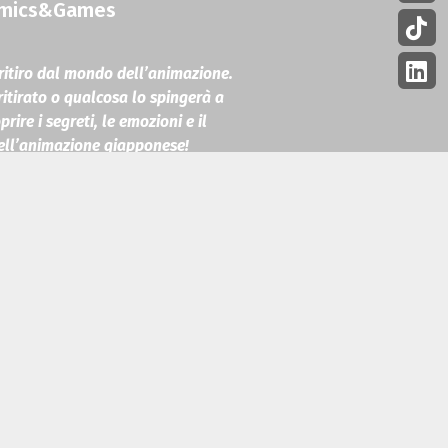
Comics&Games
ritiro dal mondo dell’animazione.
ritirato o qualcosa lo spingerà a
re i segreti, le emozioni e il
dell’animazione giapponese!
yao Miyazaki
akawa
ro Ogata
yoshi Tanaka
 Matsumoto
: Yuki Ikeda
HK – ©NHK