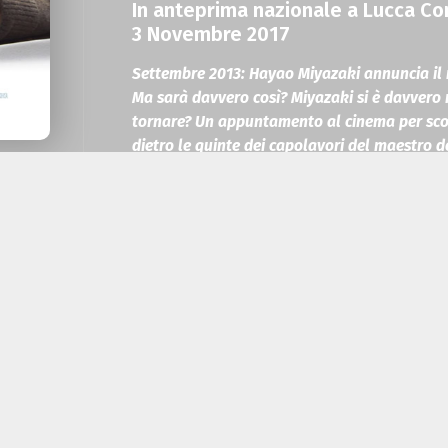
In anteprima nazionale a Lucca 
3 Novembre 2017
Settembre 2013: Hayao Miyazaki annuncia il 
Ma sarà davvero così? Miyazaki si è davvero 
tornare?
Un appuntamento al cinema per scopri
dietro le quinte dei capolavori del maestro 
Never-Ending Man – Ha
Regia
: Kaku Ar
Sonoro
: Shinichi
Sound Design
: Shige
Montaggio
: Tetsuo
Produttore Esecutivo
Una Produzione
: N
Durata
: 70’