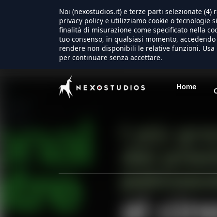
Noi (nexostudios.it) e terze parti selezionate (4
Warning
: Trying to access array offset on false in
/usr/loc
privacy policy e utilizziamo cookie o tecnologie s
finalità di misurazione come specificato nella coo
tuo consenso, in qualsiasi momento, accedendo a
rendere non disponibili le relative funzioni. Usa 
per continuare senza accettare.
Home