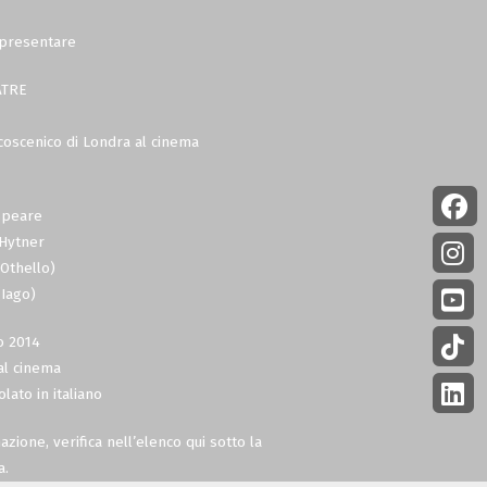
i presentare
ATRE
lcoscenico di Londra al cinema
speare
 Hytner
(Othello)
(Iago)
o 2014
al cinema
olato in italiano
zione, verifica nell’elenco qui sotto la
a.