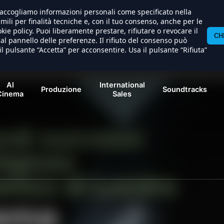
) raccogliamo informazioni personali come specificato nella
al/apache/hosting/nexostudios/www/wp-content/themes/
imili per finalità tecniche e, con il tuo consenso, anche per le
kie policy. Puoi liberamente prestare, rifiutare o revocare il
CH
l pannello delle preferenze. Il rifiuto del consenso può
il pulsante “Accetta” per acconsentire. Usa il pulsante “Rifiuta”
Al
International
Produzione
Soundtracks
Cinema
Sales