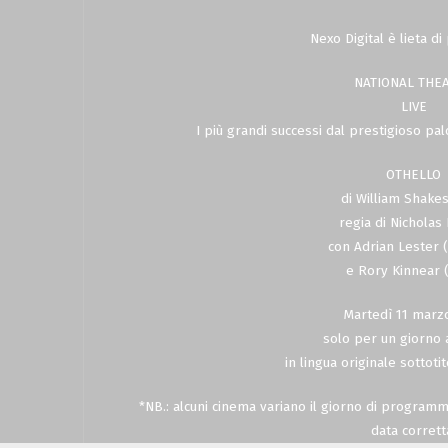
Nexo Digital è lieta d
NATIONAL THE
LIVE
I più grandi successi dal prestigioso pa
OTHELLO
di William Shake
regia di Nicholas
con Adrian Lester 
e Rory Kinnear 
Martedì 11 marz
solo per un giorno 
in lingua originale sottotit
*NB.: alcuni cinema variano il giorno di programma
data corrett