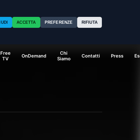
nexo24/single-movie.php
on line
8
IUDI
ACCETTA
PREFERENZE
RIFIUTA
Free
Chi
OnDemand
Contatti
Press
Es
TV
Siamo