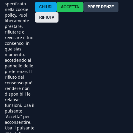
Contatti
specificato
CHIUDI
ACCETTA
PREFERENZE
nella cookie
policy. Puoi
Press
RIFIUTA
liberamente
prestare,
Esercenti
rifiutare o
revocare il tuo
consenso, in
qualsiasi
momento,
accedendo al
pannello delle
preferenze. Il
rifiuto del
consenso può
rendere non
disponibili le
relative
funzioni. Usa il
pulsante
“Accetta” per
acconsentire.
Usa il pulsante