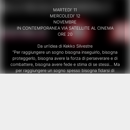
MARTEDI’ 11
MERCOLEDI’ 12
NOVEMBRE
IN CONTEMPORANEA VIA SATELLITE AL CINEMA
ORE 20
Da un’idea di Kekko Silvestre
“Per raggiungere un sogno bisogna inseguirlo, bisogna
proteggerlo, bisogna avere la forza di perseverare e di
combattere, bisogna avere fede e stima di se stessi… Ma
per raggiungere un sogno spesso bisogna fidarsi di
alcuni segnali, e a volte dare peso e senso ai sogni stessi”
———————————————————-
PREVENDITE APERTE
DAL 24 OTTOBRE
———————————————————-
ATTENZIONE!
Qui sotto l’elenco dei cinema che trasmettono l’evento
￼