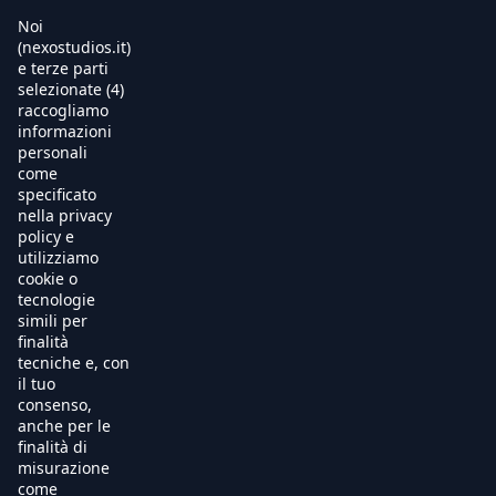
Noi
Warning
: Trying to access array offset on null in
(nexostudios.it)
/usr/local/apache/hosting/nexostudios/www/wp-
e terze parti
content/themes/nexo24/single-movie.php
on line
8
selezionate (4)
Home
raccogliamo
informazioni
Al Cinema
personali
come
specificato
Produzione
nella privacy
policy e
International Sales
utilizziamo
cookie o
tecnologie
Soundtracks
simili per
finalità
Free TV
tecniche e, con
il tuo
OnDemand
consenso,
anche per le
finalità di
Chi Siamo
misurazione
come