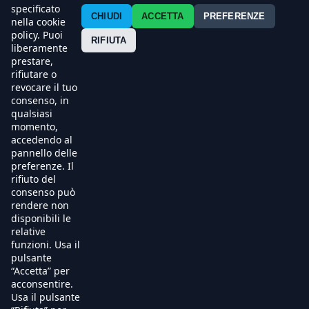
Contatti
specificato
CHIUDI
ACCETTA
PREFERENZE
nella cookie
policy. Puoi
Press
RIFIUTA
liberamente
prestare,
Esercenti
rifiutare o
revocare il tuo
consenso, in
qualsiasi
momento,
accedendo al
pannello delle
preferenze. Il
rifiuto del
consenso può
rendere non
disponibili le
relative
funzioni. Usa il
pulsante
“Accetta” per
acconsentire.
Usa il pulsante