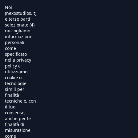
Noi
(nexostudios.it)
e terze parti
selezionate (4)
Home
raccogliamo
informazioni
Al Cinema
personali
come
specificato
Produzione
nella privacy
policy e
International Sales
utilizziamo
cookie o
tecnologie
Soundtracks
simili per
finalità
Free TV
tecniche e, con
il tuo
OnDemand
consenso,
anche per le
finalità di
Chi Siamo
misurazione
come