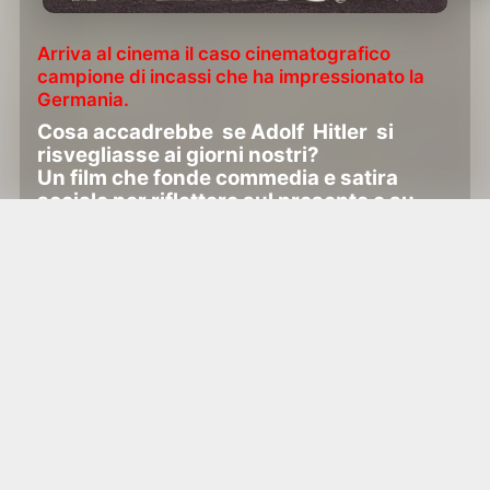
Arriva al cinema il caso cinematografico
campione di incassi che ha impressionato la
Germania.
Cosa accadrebbe se Adolf Hitler si
risvegliasse ai giorni nostri?
Un film che fonde commedia e satira
sociale per riflettere sul presente e su
quanto siamo “vaccinati” contro la
violenza e il nazismo.
Ispirato al romanzo best seller di Timur
Vermes con milioni di copie vendute in
tutto il mondo
Cerca le date di programmazione nei
singoli cinema!
La mia generazione rischia di dimenticare il passato.
Bombardati da un mare di informazioni e nozioni, si fa
fatica a sviluppare senso critico e a leggere il presente