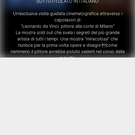
SOTTOTITOLATO IN ITALIANO
Un’esclusiva visita guidata cinematografica attraverso i
capolavori di
“Leonardo da Vinci: pittore alla corte di Milano”
La mostra sold out che svela i segreti del più grande
artista di tutti i tempi. Una mostra “miracolosa” che
riunisce per la prima volta opere e disegni come
nemmeno il pittore avrebbe potuto vederli nel corso della
sua vita.
“La più grande mostra del secolo…mozzafiato” The
Telegraph
“Brillante, misterioso e inquietante…un miracolo” The
Guardian
Leonardo da Vinci: pittore alla corte di Milano si è infatti
rivelata una mostra epocale che ha suscitato l’interesse di
pubblico e appassionati tanto da aver ormai registrato il
tutto esaurito. Per questo ora, in esclusiva per le sale
cinematografiche viene proposto LEONARDO LIVE, la
speciale visita guidata cinematografica della durata di