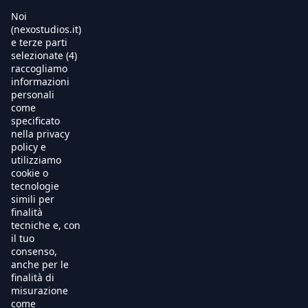
Noi
Warning
: Trying to access array offset on null in
(nexostudios.it)
/usr/local/apache/hosting/nexostudios/www/wp-
e terze parti
content/themes/nexo24/single-movie.php
on line
8
selezionate (4)
Home
raccogliamo
informazioni
Al Cinema
personali
come
specificato
Produzione
nella privacy
policy e
International Sales
utilizziamo
cookie o
tecnologie
Soundtracks
simili per
finalità
Free TV
tecniche e, con
il tuo
OnDemand
consenso,
anche per le
finalità di
Chi Siamo
misurazione
come