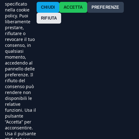
Contatti
specificato
CHIUDI
ACCETTA
PREFERENZE
nella cookie
policy. Puoi
Press
RIFIUTA
liberamente
prestare,
Esercenti
rifiutare o
revocare il tuo
consenso, in
qualsiasi
momento,
accedendo al
pannello delle
preferenze. Il
rifiuto del
consenso può
rendere non
disponibili le
relative
funzioni. Usa il
pulsante
“Accetta” per
acconsentire.
Usa il pulsante