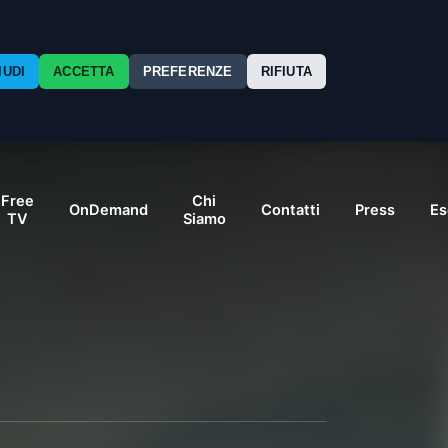
IUDI
ACCETTA
PREFERENZE
RIFIUTA
Free
Chi
OnDemand
Contatti
Press
Es
TV
Siamo