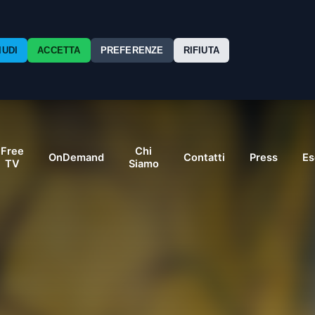
IUDI
ACCETTA
PREFERENZE
RIFIUTA
Free
Chi
OnDemand
Contatti
Press
Es
TV
Siamo