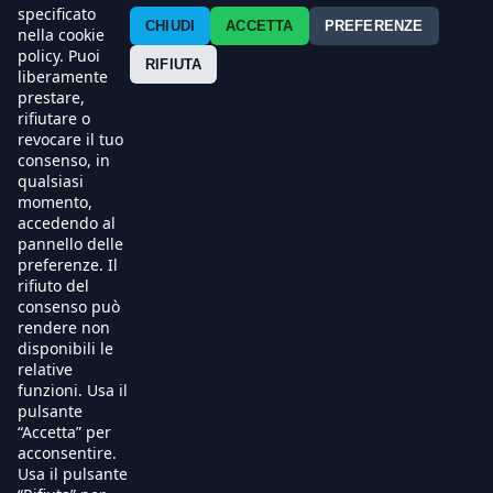
Contatti
specificato
CHIUDI
ACCETTA
PREFERENZE
nella cookie
policy. Puoi
Press
RIFIUTA
liberamente
prestare,
Esercenti
rifiutare o
revocare il tuo
consenso, in
qualsiasi
momento,
accedendo al
pannello delle
preferenze. Il
rifiuto del
consenso può
rendere non
disponibili le
relative
funzioni. Usa il
pulsante
“Accetta” per
acconsentire.
Usa il pulsante