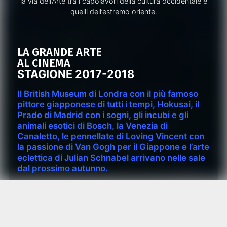
la via dell’Arte tra i capolavori della cultura occidentale e
quelli dell’estremo oriente.
LA GRANDE ARTE
AL CINEMA
STAGIONE 2017-2018
Il British Museum di Londra con il più famoso
pittore giapponese di tutti i tempi, Hokusai, il
Prado di Madrid con i sogni, gli incubi e gli
animali esotici di Bosch, la Venezia di
Canaletto, le pennellate di Loving Vincent con
la passione di Van Gogh per il Giappone e l’arte
eclettica di Julian Schnabel arrivano nelle sale
dal prossimo autunno.
“Non è quasi una vera religione quella che ci insegnano
questi giapponesi così semplici che vivono in mezzo alla