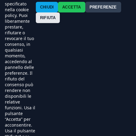
Contatti
specificato
CHIUDI
ACCETTA
PREFERENZE
nella cookie
policy. Puoi
Press
RIFIUTA
liberamente
prestare,
Esercenti
rifiutare o
revocare il tuo
consenso, in
qualsiasi
momento,
accedendo al
pannello delle
preferenze. Il
rifiuto del
consenso può
rendere non
disponibili le
relative
funzioni. Usa il
pulsante
“Accetta” per
acconsentire.
Usa il pulsante