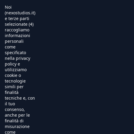
Noi
Warning
: Trying to access array offset on null in
(nexostudios.it)
/usr/local/apache/hosting/nexostudios/www/wp-
e terze parti
content/themes/nexo24/single-movie.php
on line
8
selezionate (4)
Home
raccogliamo
informazioni
Al Cinema
personali
come
specificato
Produzione
nella privacy
policy e
International Sales
utilizziamo
cookie o
tecnologie
Soundtracks
simili per
finalità
Free TV
tecniche e, con
il tuo
OnDemand
consenso,
anche per le
finalità di
Chi Siamo
misurazione
come