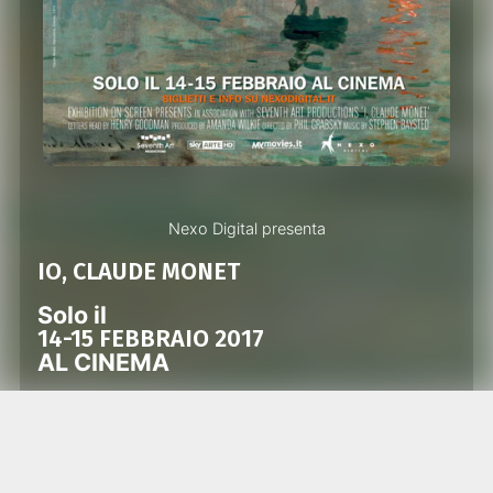
Nexo Digital presenta
IO, CLAUDE MONET
Solo il
14-15 FEBBRAIO 2017
AL CINEMA
Euforia creativa e depressione, ossessione per
le ninfee e ricerca continua della bellezza.
Un viaggio intimo nella vita dell’artista
impressionista più amato e nei luoghi che lo