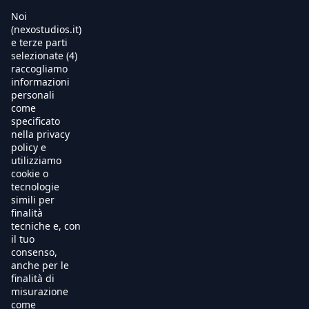
Noi
(nexostudios.it)
e terze parti
selezionate (4)
Home
raccogliamo
informazioni
Al Cinema
personali
come
specificato
Produzione
nella privacy
policy e
International Sales
utilizziamo
cookie o
tecnologie
Soundtracks
simili per
finalità
Free TV
tecniche e, con
il tuo
OnDemand
consenso,
anche per le
finalità di
Chi Siamo
misurazione
come