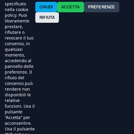
Contatti
specificato
CHIUDI
ACCETTA
PREFERENZE
nella cookie
policy. Puoi
Press
RIFIUTA
liberamente
prestare,
Esercenti
rifiutare o
revocare il tuo
consenso, in
qualsiasi
momento,
accedendo al
pannello delle
preferenze. Il
rifiuto del
consenso può
rendere non
disponibili le
relative
funzioni. Usa il
pulsante
“Accetta” per
acconsentire.
Usa il pulsante