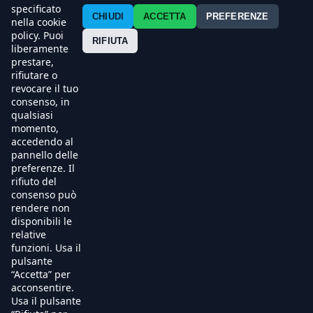
Contatti
specificato
CHIUDI
ACCETTA
PREFERENZE
nella cookie
policy. Puoi
Press
RIFIUTA
liberamente
prestare,
Esercenti
rifiutare o
revocare il tuo
consenso, in
qualsiasi
momento,
accedendo al
pannello delle
preferenze. Il
rifiuto del
consenso può
rendere non
disponibili le
relative
funzioni. Usa il
pulsante
“Accetta” per
acconsentire.
Usa il pulsante