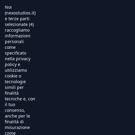
Noi
(nexostudios.it)
e terze parti
selezionate (4)
Home
raccogliamo
informazioni
Al Cinema
personali
come
specificato
Produzione
nella privacy
policy e
International Sales
utilizziamo
cookie o
tecnologie
Soundtracks
simili per
finalità
Free TV
tecniche e, con
il tuo
OnDemand
consenso,
anche per le
finalità di
Chi Siamo
misurazione
come