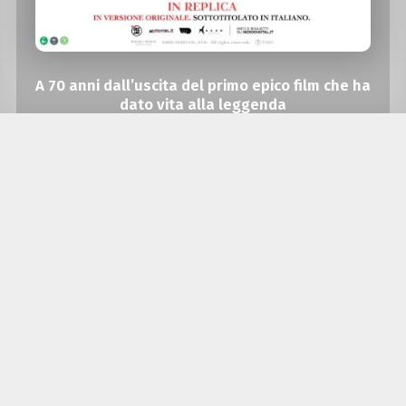
A 70 anni dall’uscita del primo epico film che ha
dato vita alla leggenda
è già Godzillamania
IL RE DEI MOSTRI È TORNATO:
GODZILLA MINUS ONE
È PRONTO A TRAVOLGERE I CINEMA
DI TUTTO IL MONDO
Il nuovo capitolo del fenomeno globale
targato TOHO
arriverà nelle sale dall’1 dicembre in
contemporanea mondiale