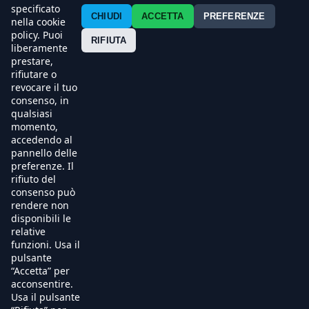
Contatti
specificato
CHIUDI
ACCETTA
PREFERENZE
nella cookie
policy. Puoi
Press
RIFIUTA
liberamente
prestare,
Esercenti
rifiutare o
revocare il tuo
consenso, in
qualsiasi
momento,
accedendo al
pannello delle
preferenze. Il
rifiuto del
consenso può
rendere non
disponibili le
relative
funzioni. Usa il
pulsante
“Accetta” per
acconsentire.
Usa il pulsante