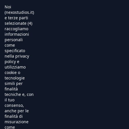
Noi
(nexostudios.it)
e terze parti
selezionate (4)
Home
raccogliamo
informazioni
Al Cinema
personali
come
specificato
Produzione
nella privacy
policy e
International Sales
utilizziamo
cookie o
tecnologie
Soundtracks
simili per
finalità
Free TV
tecniche e, con
il tuo
OnDemand
consenso,
anche per le
finalità di
Chi Siamo
misurazione
come