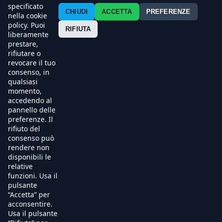
Contatti
specificato
CHIUDI
ACCETTA
PREFERENZE
nella cookie
policy. Puoi
Press
RIFIUTA
liberamente
prestare,
Esercenti
rifiutare o
revocare il tuo
consenso, in
qualsiasi
momento,
accedendo al
pannello delle
preferenze. Il
rifiuto del
consenso può
rendere non
disponibili le
relative
funzioni. Usa il
pulsante
“Accetta” per
acconsentire.
Usa il pulsante