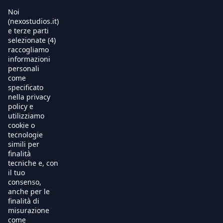
Noi
(nexostudios.it)
e terze parti
selezionate (4)
Home
raccogliamo
informazioni
Al Cinema
personali
come
specificato
Produzione
nella privacy
policy e
International Sales
utilizziamo
cookie o
tecnologie
Soundtracks
simili per
finalità
Free TV
tecniche e, con
il tuo
OnDemand
consenso,
anche per le
finalità di
Chi Siamo
misurazione
come