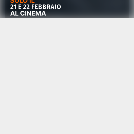
SOLO IL
21 E 22 FEBBRAIO
AL CINEMA
Il più rock dei registi incontra la più oltraggiosa
delle band: la storia di
Iggy Pop
e della band
che col suo carattere provocatorio ha saputo
cambiare l’immagine stessa del rock
GIMME DANGER
è la nostra lettera d’amore per quella
che probabilmente è la più grande band nella storia del
rock ‘n’ roll.
-Jim Jarmusch
Nato nella città di Ann Arbor, in Michigan, proprio nel
periodo in cui si affermava la controcultura giovanile, lo
stile potente e aggressivo del rock ’n’ roll di ‘
The
’ capitanati da
-una delle figure tutt’ora
Stooges
Iggy Pop
più appassionanti e iconoclaste della storia del rock-