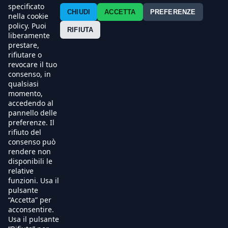
Contatti
specificato
CHIUDI
ACCETTA
PREFERENZE
nella cookie
policy. Puoi
Press
RIFIUTA
liberamente
prestare,
Esercenti
rifiutare o
revocare il tuo
consenso, in
qualsiasi
momento,
accedendo al
pannello delle
preferenze. Il
rifiuto del
consenso può
rendere non
disponibili le
relative
funzioni. Usa il
pulsante
“Accetta” per
acconsentire.
Usa il pulsante