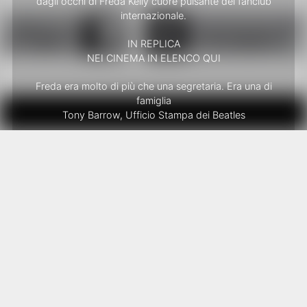
dagli occhi di Freda Kelly cuore pulsante del fanclub
internazionale.
IN REPLICA
NEI CINEMA IN ELENCO QUI
Freda era molto di più che una segretaria. Era una di
famiglia
Tony Barrow, Ufficio Stampa dei Beatles
Questo film è un puro paradiso per i fan dei Beatles di
tutte le età
Larry Kane, giornalista
Preparatevi a innamorarvi di lei
Atlanta Magazine
Freda Kelly era solo una giovane e timida adolescente di
Liverpool quando Brian Epstein le chiese di lavorare per
una band locale nella speranza di “renderla grande”,
seguendo tutti gli aspetti del neonato fan club ufficiale. Il
nome di quella band? The Beatles naturalmente. E’ stato