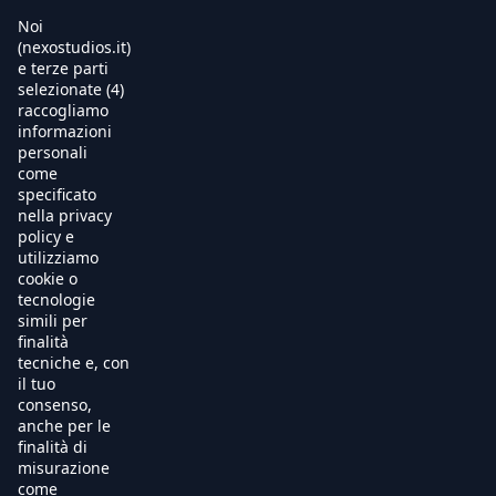
Noi
Warning
: Trying to access array offset on null in
(nexostudios.it)
/usr/local/apache/hosting/nexostudios/www/wp-
e terze parti
content/themes/nexo24/single-movie.php
on line
8
selezionate (4)
Home
raccogliamo
informazioni
Al Cinema
personali
come
specificato
Produzione
nella privacy
policy e
International Sales
utilizziamo
cookie o
tecnologie
Soundtracks
simili per
finalità
Free TV
tecniche e, con
il tuo
OnDemand
consenso,
anche per le
finalità di
Chi Siamo
misurazione
come