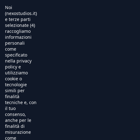
Noi
(nexostudios.it)
e terze parti
selezionate (4)
Home
raccogliamo
informazioni
Al Cinema
personali
come
specificato
Produzione
nella privacy
policy e
International Sales
utilizziamo
cookie o
tecnologie
Soundtracks
simili per
finalità
Free TV
tecniche e, con
il tuo
OnDemand
consenso,
anche per le
finalità di
Chi Siamo
misurazione
come