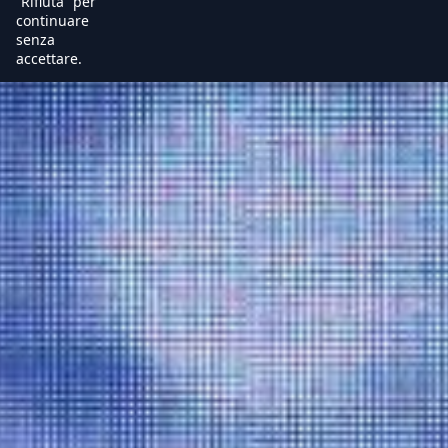
“Rifiuta” per
continuare
senza
accettare.