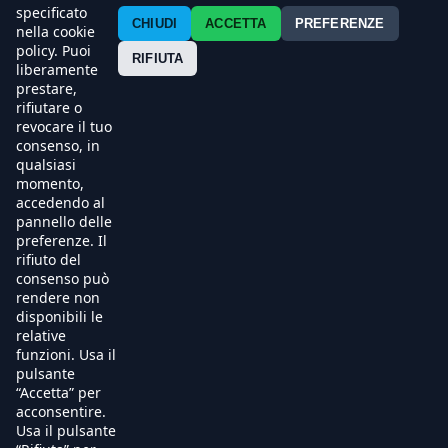
Contatti
specificato
CHIUDI
ACCETTA
PREFERENZE
nella cookie
policy. Puoi
Press
RIFIUTA
liberamente
prestare,
Esercenti
rifiutare o
revocare il tuo
consenso, in
qualsiasi
momento,
accedendo al
pannello delle
preferenze. Il
rifiuto del
consenso può
rendere non
disponibili le
relative
funzioni. Usa il
pulsante
“Accetta” per
acconsentire.
Usa il pulsante