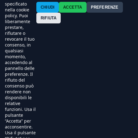
Contatti
specificato
CHIUDI
ACCETTA
PREFERENZE
nella cookie
policy. Puoi
Press
RIFIUTA
liberamente
prestare,
Esercenti
rifiutare o
revocare il tuo
consenso, in
qualsiasi
momento,
accedendo al
pannello delle
preferenze. Il
rifiuto del
consenso può
rendere non
disponibili le
relative
funzioni. Usa il
pulsante
“Accetta” per
acconsentire.
Usa il pulsante