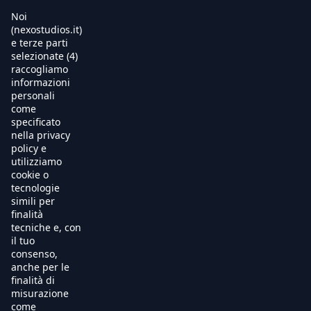
Noi
(nexostudios.it)
e terze parti
selezionate (4)
Home
raccogliamo
informazioni
Al Cinema
personali
come
specificato
Produzione
nella privacy
policy e
International Sales
utilizziamo
cookie o
tecnologie
Soundtracks
simili per
finalità
Free TV
tecniche e, con
il tuo
OnDemand
consenso,
anche per le
finalità di
Chi Siamo
misurazione
come