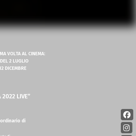
MA VOLTA AL CINEMA:
 DEL 2 LUGLIO
 12 DICEMBRE
 2022 LIVE”
ordinario di