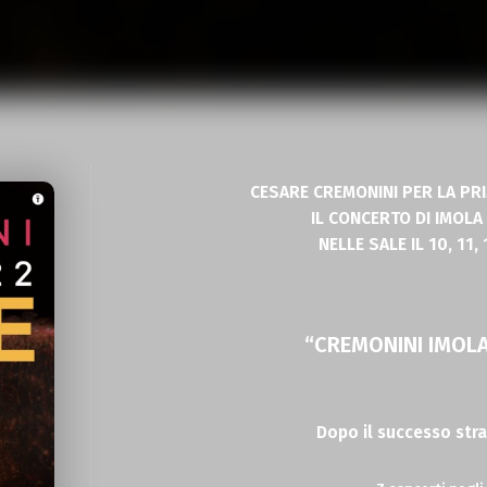
CESARE CREMONINI PER LA PRI
IL CONCERTO DI IMOLA
NELLE SALE IL 10, 11,
“CREMONINI IMOLA
Dopo il successo stra