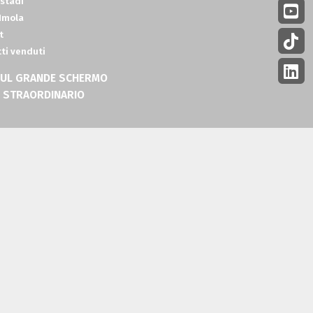
 stadi
Imola
t
tti venduti
 SUL GRANDE SCHERMO
W STRAORDINARIO
 24 novembre
le emozioni del tour straordinario di
spettatori,
fondendo musica, poesia ed
 nuovo appuntamento
:
un
evento