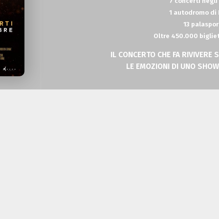
7 concerti negli
1 autodromo di 
13 palaspor
Oltre 450.000 biglie
IL CONCERTO CHE FA RIVIVERE
LE EMOZIONI DI UNO SHO
Prevendite aperte dal
Per festeggiare un anno di successi e rivivere 
Cesare Cremonini che ha radunato oltre
450.000 
effetti speciali, viene annunciato oggi
un