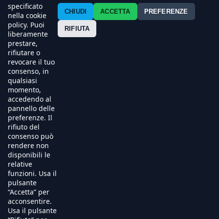
Contatti
specificato
CHIUDI
ACCETTA
PREFERENZE
nella cookie
policy. Puoi
Press
RIFIUTA
liberamente
prestare,
Esercenti
rifiutare o
revocare il tuo
consenso, in
qualsiasi
momento,
accedendo al
pannello delle
preferenze. Il
rifiuto del
consenso può
rendere non
disponibili le
relative
funzioni. Usa il
pulsante
“Accetta” per
acconsentire.
Usa il pulsante