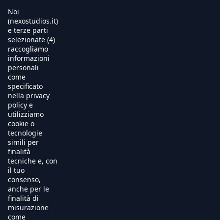
Noi
(nexostudios.it)
e terze parti
selezionate (4)
Home
raccogliamo
informazioni
Al Cinema
personali
come
specificato
Produzione
nella privacy
policy e
International Sales
utilizziamo
cookie o
tecnologie
Soundtracks
simili per
finalità
Free TV
tecniche e, con
il tuo
OnDemand
consenso,
anche per le
finalità di
Chi Siamo
misurazione
come