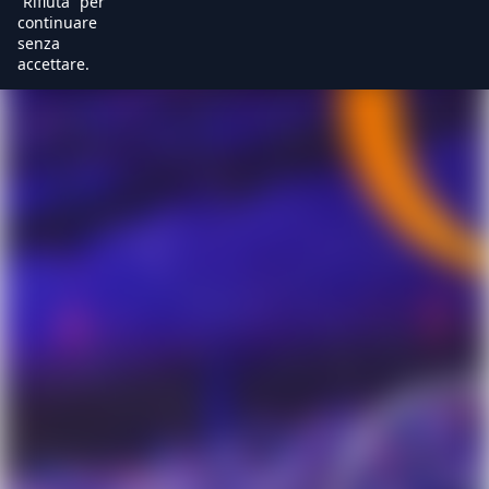
“Rifiuta” per
continuare
senza
accettare.