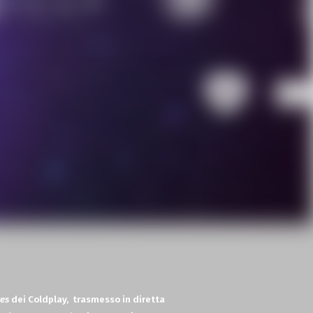
res
dei Coldplay,
trasmesso in diretta