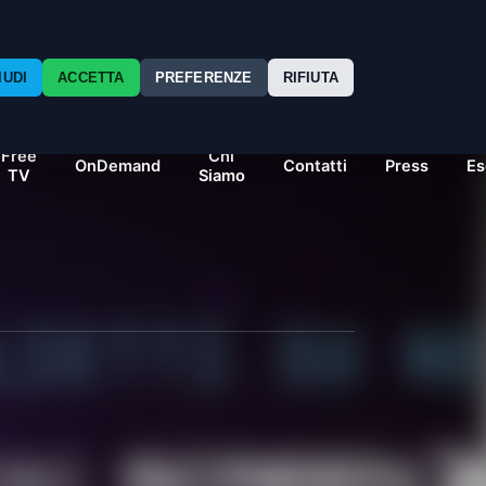
IUDI
ACCETTA
PREFERENZE
RIFIUTA
Free
Chi
OnDemand
Contatti
Press
Es
TV
Siamo