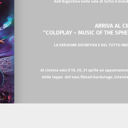
dall’Argentina nelle sale di tutto il mond
ARRIVA AL C
“COLDPLAY – MUSIC OF THE SPH
LA VERSIONE DEFINITIVA E DEL TUTTO IN
Al cinema solo il 19, 20, 21 aprile
un appuntament
delle tappe
del tour, filmati backstage, interv
I Coldplay
annunciano una
speciale edizione
concerto della band
Music Of The Spheres World 
durante le dieci serate sold out allo stadio River 