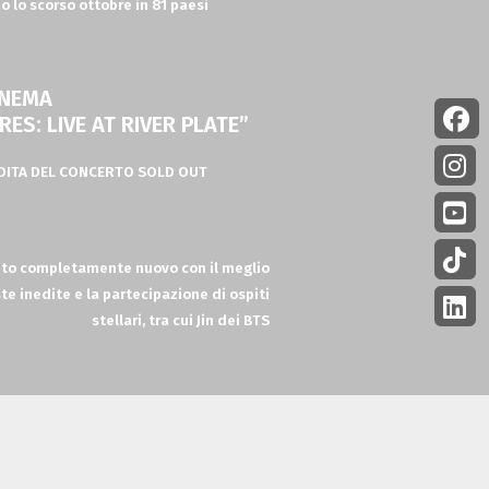
o lo scorso ottobre in 81 paesi
INEMA
ERES:
LIVE AT RIVER PLATE”
EDITA
DEL CONCERTO SOLD OUT
o completamente nuovo con il meglio
iste inedite
e la partecipazione di ospiti
stellari, tra cui Jin dei BTS
 cinematografica
dello spettacolare
Tour
, filmato alla fine dello scorso anno
Plate di Buenos Aires.