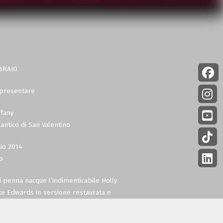
BRAIO
i presentare
ffany
antico di San Valentino
io 2014
o
i penna nacque l’indimenticabile Holly
lake Edwards in versione restaurata e
chermo l’intramontabile classico della
o da Audrey Hepburn.