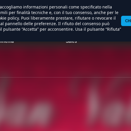
) raccogliamo informazioni personali come specificato nella
/apache/hosting/nexostudios/www/wp-content/themes/n
imili per finalità tecniche e, con il tuo consenso, anche per le
kie policy. Puoi liberamente prestare, rifiutare o revocare il
CH
l pannello delle preferenze. Il rifiuto del consenso può
il pulsante “Accetta” per acconsentire. Usa il pulsante “Rifiuta”
Al
International
Produzione
Soundtracks
Cinema
Sales