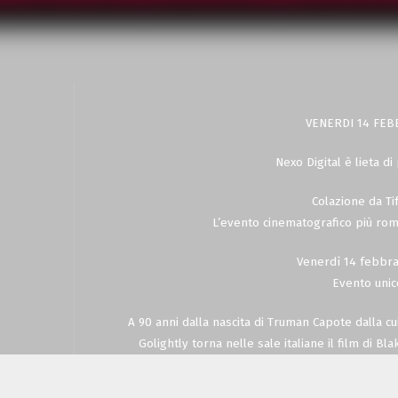
VENERDI 14 FEB
Nexo Digital è lieta d
Colazione da Ti
L’evento cinematografico più rom
Venerdì 14 febbra
Evento unic
A 90 anni dalla nascita di Truman Capote dalla cu
Golightly torna nelle sale italiane il film di B
digitalizzata in 4K per far rivivere su grande s
storia del cinema interpretat