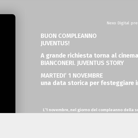
Nexo Digital pr
BUON COMPLEANNO
JUVENTUS!
A grande richiesta torna al cinem
BIANCONERI. JUVENTUS STORY
MARTEDI’ 1 NOVEMBRE
una data storica per festeggiare 
L’1 novembre, nel giorno del compleanno della 
Marco e Mauro La Villa che ha conqui
Dopo aver raccolto
100.000 spettatori
in 3 gior