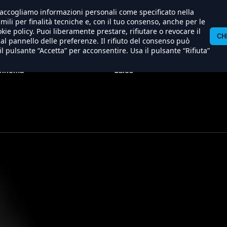
) raccogliamo informazioni personali come specificato nella
imili per finalità tecniche e, con il tuo consenso, anche per le
kie policy. Puoi liberamente prestare, rifiutare o revocare il
CH
l pannello delle preferenze. Il rifiuto del consenso può
il pulsante “Accetta” per acconsentire. Usa il pulsante “Rifiuta”
Al
International
Produzione
Soundtracks
Cinema
Sales