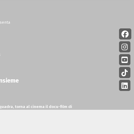
esenta
a
insieme
squadra, torna al cinema
il docu-film di
stato
il botteghino italiano.
ni
Bianconeri. Juventus Story
di Marco e