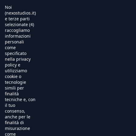
Noi
(nexostudios.it)
e terze parti
selezionate (4)
Home
raccogliamo
informazioni
Al Cinema
personali
come
specificato
Produzione
nella privacy
policy e
International Sales
utilizziamo
cookie o
tecnologie
Soundtracks
simili per
finalità
Free TV
tecniche e, con
il tuo
OnDemand
consenso,
anche per le
finalità di
Chi Siamo
misurazione
come