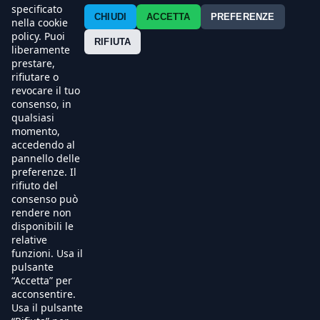
Contatti
specificato
CHIUDI
ACCETTA
PREFERENZE
nella cookie
policy. Puoi
Press
RIFIUTA
liberamente
prestare,
Esercenti
rifiutare o
revocare il tuo
consenso, in
qualsiasi
momento,
accedendo al
pannello delle
preferenze. Il
rifiuto del
consenso può
rendere non
disponibili le
relative
funzioni. Usa il
pulsante
“Accetta” per
acconsentire.
Usa il pulsante