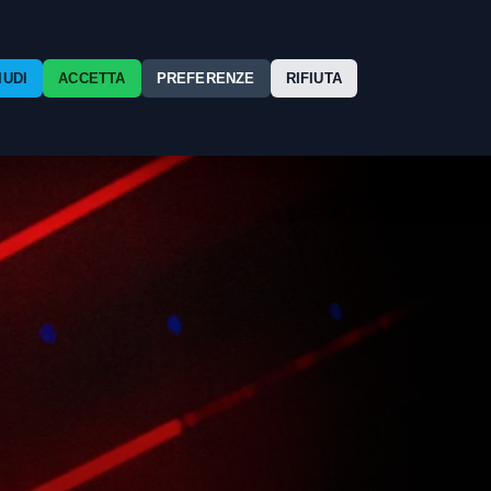
Chi
and
Contatti
Press
Esercenti
Siamo
IUDI
ACCETTA
PREFERENZE
RIFIUTA