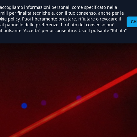
) raccogliamo informazioni personali come specificato nella
imili per finalità tecniche e, con il tuo consenso, anche per le
l
International
Free
Produzione
Soundtracks
OnDem
ema
Sales
TV
kie policy. Puoi liberamente prestare, rifiutare o revocare il
CH
l pannello delle preferenze. Il rifiuto del consenso può
il pulsante “Accetta” per acconsentire. Usa il pulsante “Rifiuta”